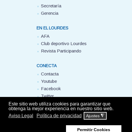
Secretaría
Gerencia
EN EL LOURDES
AFA
Club deportivo Lourdes
Revista Participando
CONECTA
Contacta
Youtube
Facebook
Twitter
FUHEM
Este sitio web utiliza cookies para garantizar que
obtenga la mejor experiencia en nuestro sitio web.
Aviso Legal
Política de privacidad
Ajustes
◮
© Colegio Lourdes FUHEM. 2025 - Todos los derechos reservados -
Aviso
Permitir Cookies
Legal
-
Política de privacidad