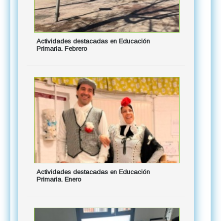
Actividades destacadas en Educación
Reunione
Primaria. Febrero
Salida 5
Actividades destacadas en Educación
[V13.02]
Primaria. Enero