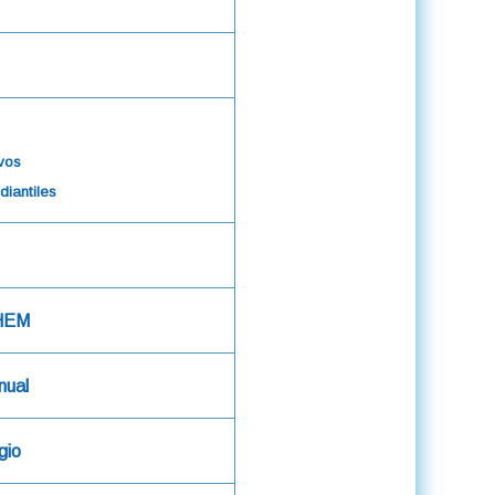
ivos
diantiles
UHEM
nual
gio