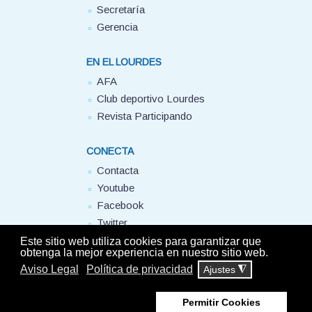
Secretaría
Gerencia
EN EL LOURDES
AFA
Club deportivo Lourdes
Revista Participando
CONECTA
Contacta
Youtube
Facebook
Twitter
FUHEM
Este sitio web utiliza cookies para garantizar que
obtenga la mejor experiencia en nuestro sitio web.
Aviso Legal
Política de privacidad
Ajustes
◮
© Colegio Lourdes FUHEM. 2025 - Todos los derechos reservados -
Aviso
Legal
-
Política de privacidad
Permitir Cookies