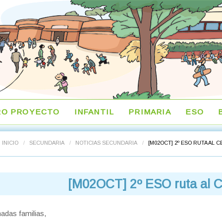
RO PROYECTO
INFANTIL
PRIMARIA
ESO
INICIO
/
SECUNDARIA
/
NOTICIAS SECUNDARIA
/
[M02OCT] 2º ESO RUTA AL 
[M02OCT] 2º ESO ruta al C
adas familias,