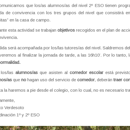
municamos que los/as alumnos/as del nivel 2º ESO tienen progra
da de convivencia con los tres grupos del nivel que consistirá en
itas” en la casa de campo.
nte esta actividad se trabajan
objetivos
recogidos en el plan de acció
nvivencia.
lida será acompañada por los/las tutores/as del nivel. Saldremos del
veremos al finalizar la jornada de tarde, a las 16h10’. Por lo tanto, 
normalidad.
 los/las
alumnos/as
que asisten al
comedor escolar
está previs
nos/as
que
no
hagan uso del servicio de
comedor
, deberán
traer co
ta la haremos a pie desde el colegio, con lo cual, no es necesario tr
tamente,
to Verdesoto
dinación 1º y 2º ESO