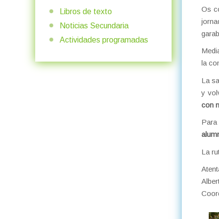
Os co
Libros de texto
jorna
Noticias Secundaria
garab
Actividades programadas
Media
la co
La sa
y vol
con 
Para
alum
La ru
Aten
Alber
Coor