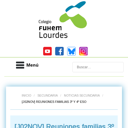
Menú
Buscar
INICIO
/
SECUNDARIA
/
NOTICIAS SECUNDARIA
/
[J02NOV] REUNIONES FAMILIAS 3º Y 4º ESO
[J02NOV] Reuniones familias 3º