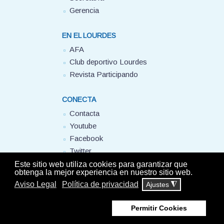
Gerencia
EN EL LOURDES
AFA
Club deportivo Lourdes
Revista Participando
CONECTA
Contacta
Youtube
Facebook
Twitter
FUHEM
Este sitio web utiliza cookies para garantizar que
obtenga la mejor experiencia en nuestro sitio web.
Aviso Legal
Política de privacidad
Ajustes
◮
© Colegio Lourdes FUHEM. 2025 - Todos los derechos reservados -
Aviso
Permitir Cookies
Legal
-
Política de privacidad