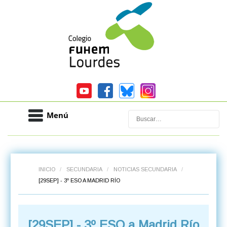
Menú
Buscar
INICIO
/
SECUNDARIA
/
NOTICIAS SECUNDARIA
/
[29SEP] - 3º ESO A MADRID RÍO
[29SEP] - 3º ESO a Madrid Río