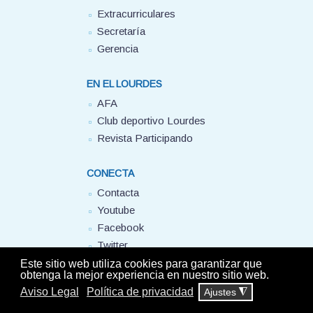
Extracurriculares
Secretaría
Gerencia
EN EL LOURDES
AFA
Club deportivo Lourdes
Revista Participando
CONECTA
Contacta
Youtube
Facebook
Twitter
FUHEM
Este sitio web utiliza cookies para garantizar que
obtenga la mejor experiencia en nuestro sitio web.
Aviso Legal
Política de privacidad
Ajustes
◮
© Colegio Lourdes FUHEM. 2025 - Todos los derechos reservados -
Aviso