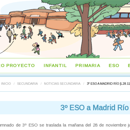
RO PROYECTO
INFANTIL
PRIMARIA
ESO
INICIO
/
SECUNDARIA
/
NOTICIAS SECUNDARIA
/
3º ESO A MADRID RÍO [L28.11
3º ESO a Madrid Río 
umnado de 3º ESO se traslada la mañana del 28 de noviembre jun