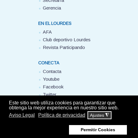
Secretaría
Gerencia
EN EL LOURDES
AFA
Club deportivo Lourdes
Revista Participando
CONECTA
Contacta
Youtube
Facebook
Twitter
FUHEM
Este sitio web utiliza cookies para garantizar que
obtenga la mejor experiencia en nuestro sitio web.
Aviso Legal
Política de privacidad
Ajustes
◮
© Colegio Lourdes FUHEM. 2025 - Todos los derechos reservados -
Aviso
Permitir Cookies
Legal
-
Política de privacidad